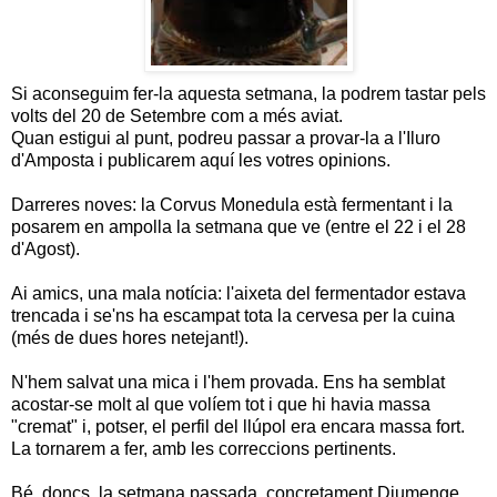
Si aconseguim fer-la aquesta setmana, la podrem tastar pels
volts del 20 de Setembre com a més aviat.
Quan estigui al punt, podreu passar a provar-la a l'Iluro
d'Amposta i publicarem aquí les votres opinions.
Darreres noves: la Corvus Monedula està fermentant i la
posarem en ampolla la setmana que ve (entre el 22 i el 28
d'Agost).
Ai amics, una mala notícia: l'aixeta del fermentador estava
trencada i se'ns ha escampat tota la cervesa per la cuina
(més de dues hores netejant!).
N'hem salvat una mica i l'hem provada. Ens ha semblat
acostar-se molt al que volíem tot i que hi havia massa
"cremat" i, potser, el perfil del llúpol era encara massa fort.
La tornarem a fer, amb les correccions pertinents.
Bé, doncs, la setmana passada, concretament Diumenge,