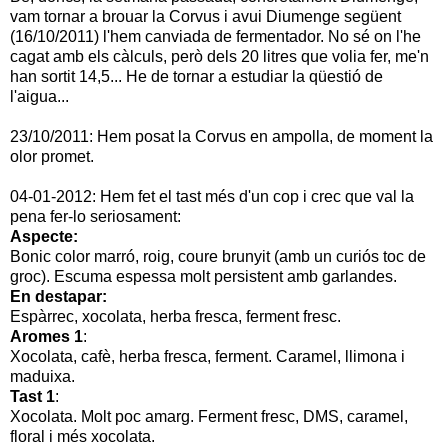
vam tornar a brouar la Corvus i avui Diumenge següent
(16/10/2011) l'hem canviada de fermentador. No sé on l'he
cagat amb els càlculs, però dels 20 litres que volia fer, me'n
han sortit 14,5... He de tornar a estudiar la qüestió de
l'aigua...
23/10/2011: Hem posat la Corvus en ampolla, de moment la
olor promet.
04-01-2012: Hem fet el tast més d'un cop i crec que val la
pena fer-lo seriosament:
Aspecte:
Bonic color marró, roig, coure brunyit (amb un curiós toc de
groc). Escuma espessa molt persistent amb garlandes.
En destapar:
Espàrrec, xocolata, herba fresca, ferment fresc.
Aromes 1
:
Xocolata, cafè, herba fresca, ferment. Caramel, llimona i
maduixa.
Tast 1
:
Xocolata. Molt poc amarg. Ferment fresc, DMS, caramel,
floral i més xocolata.