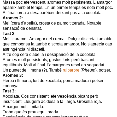
Massa poc efervescent, aromes molt persistents. L'amargor
apareix amb el temps. En un primer temps es nota molt poc.
Al final torna a desaparèixer deixant pas a la xocolata.
Aromes 2:
Mel (cera d'abella), crosta de pa molt torrada. Notable
sensació de densitat.
Tast 2
:
Mel i caramel. Amargor del cremat. Dolçor discreta i amable
que compensa la també discreta amargor. No s'aprecia cap
astringència ni diacetil.
Altre cop cera d'abella i desaparició de la xocolata.
Aromes molt persistents, gustos forts però bastant
equilibrats. Molt al final, l'amargor es resol en sequedat.
Un puntet de llimona (?). També
ruibarbre
(
Rheum
), potser.
Aromes 3:
Herba i llimona, fort de xocolata, poma madura i potser
codonyat.
Tast 3:
Xocolata. Cos consistent, efervescència picant però
insuficient. Lleugera acidesa a la llarga. Grosella roja.
Amargor molt limitada.
Trobo que és prou equilibrada.